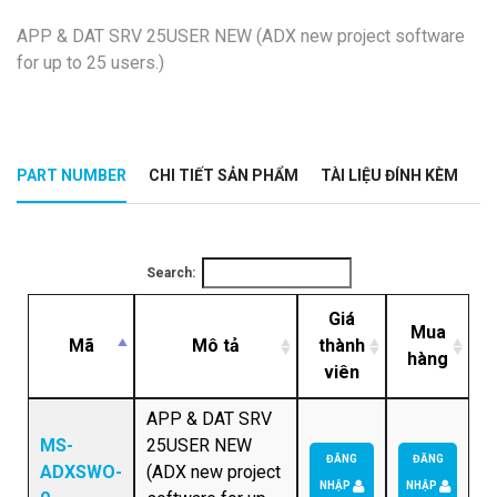
APP & DAT SRV 25USER NEW (ADX new project software
for up to 25 users.)
PART NUMBER
CHI TIẾT SẢN PHẨM
TÀI LIỆU ĐÍNH KÈM
Search:
Giá
Mua
Mã
Mô tả
thành
hàng
viên
APP & DAT SRV
MS-
25USER NEW
ĐĂNG
ĐĂNG
ADXSWO-
(ADX new project
NHẬP
NHẬP