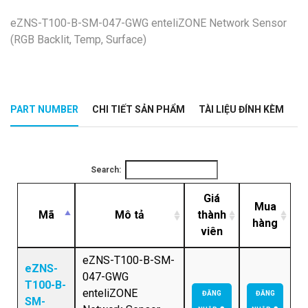
eZNS-T100-B-SM-047-GWG enteliZONE Network Sensor
(RGB Backlit, Temp, Surface)
PART NUMBER
CHI TIẾT SẢN PHẨM
TÀI LIỆU ĐÍNH KÈM
Search:
Giá
Mua
Mã
Mô tả
thành
hàng
viên
eZNS-T100-B-SM-
eZNS-
047-GWG
T100-B-
enteliZONE
ĐĂNG
ĐĂNG
SM-