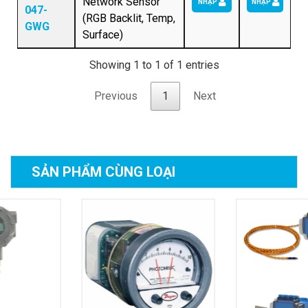
Network Sensor
NHẬP
NHẬP
047-
(RGB Backlit, Temp,
GWG
Surface)
Showing 1 to 1 of 1 entries
Previous
1
Next
SẢN PHẨM
CÙNG LOẠI