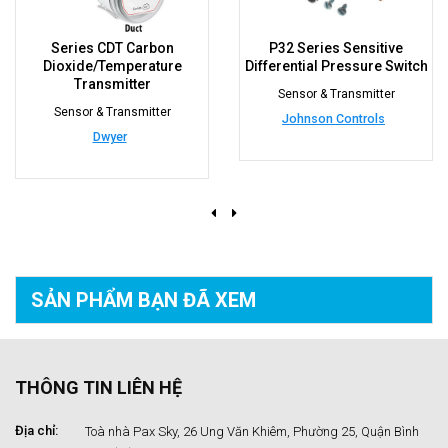
n
P32 Series Sensitive
Series 476A Single Pr
re
Differential Pressure Switch
& Series 478A Digit
Manometer
Sensor & Transmitter
r
Sensor & Transmitte
Johnson Controls
Dwyer
SẢN PHẨM BẠN
ĐÃ XEM
THÔNG TIN LIÊN HỆ
Địa chỉ:
Toà nhà Pax Sky, 26 Ung Văn Khiêm, Phường 25, Quận Bình