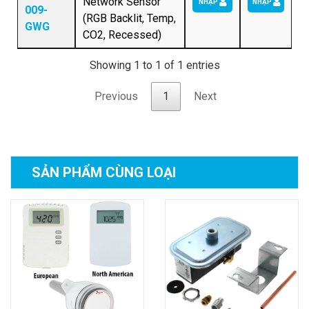
Network Sensor
NHẬP
NHẬP
009-
(RGB Backlit, Temp,
GWG
CO2, Recessed)
Showing 1 to 1 of 1 entries
Previous
1
Next
SẢN PHẨM
CÙNG LOẠI