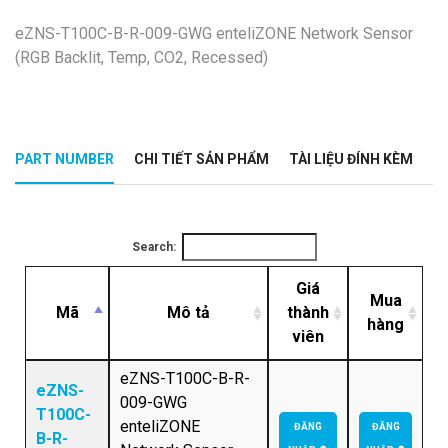
eZNS-T100C-B-R-009-GWG enteliZONE Network Sensor
(RGB Backlit, Temp, CO2, Recessed)
PART NUMBER
CHI TIẾT SẢN PHẨM
TÀI LIỆU ĐÍNH KÈM
Search:
Giá
Mua
Mã
Mô tả
thành
hàng
viên
eZNS-T100C-B-R-
eZNS-
009-GWG
T100C-
enteliZONE
ĐĂNG
ĐĂNG
B-R-