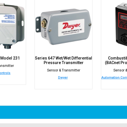
- Model 231
Series 647 Wet/Wet Differential
Combustib
Pressure Transmitter
(BACnet Pro
ansmitter
Sensor & Transmitter
Sensor &
ntrols
Dwyer
Automation Comp