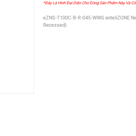
*Đây Là Hình Đại Diện Cho Dòng Sản Phẩm Này Và Có
eZNS-T100C-B-R-045-WWG enteliZONE Netw
Recessed)