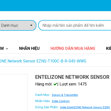
ẨM
NHÃN HIỆU
HƯỚNG DẪN MUA HÀNG
KI
ZONE Network Sensor EZNS-T100C-B-R-045-WWG
ENTELIZONE NETWORK SENSOR 
Hàng mới:
| Lượt xem: 1475
Danh Mục :
Sensor & Transmitter
Nhãn Hiệu :
Delta Controls
Dòng Sản Phẩm :
Delta EnteliZONE Network Sensor EZNS