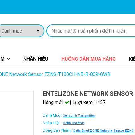
ẨM
NHÃN HIỆU
HƯỚNG DẪN MUA HÀNG
KI
ZONE Network Sensor EZNS-T100CH-NB-R-009-GWG
ENTELIZONE NETWORK SENSOR 
Hàng mới:
| Lượt xem: 1457
Danh Mục :
Sensor & Transmitter
Nhãn Hiệu :
Delta Controls
Dòng Sản Phẩm :
Delta EnteliZONE Network Sensor EZNS