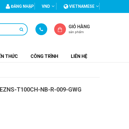
ĐĂNG NHẬP
VND
VIETNAMESE
GIỎ HÀNG
sản phẩm
ẾN THỨC
CÔNG TRÌNH
LIÊN HỆ
EZNS-T100CH-NB-R-009-GWG