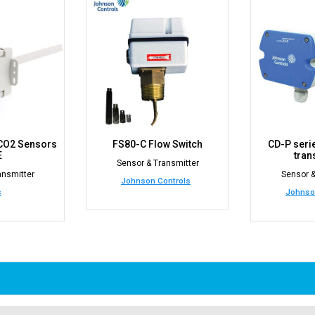
 CO2 Sensors
FS80-C Flow Switch
CD-P seri
E
tran
Sensor & Transmitter
ansmitter
Sensor &
Johnson Controls
s
Johnso