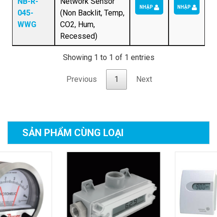
NB-R-
Network Sensor
NHẬP
NHẬP
045-
(Non Backlit, Temp,
WWG
CO2, Hum,
Recessed)
Showing 1 to 1 of 1 entries
Previous
1
Next
SẢN PHẨM
CÙNG LOẠI