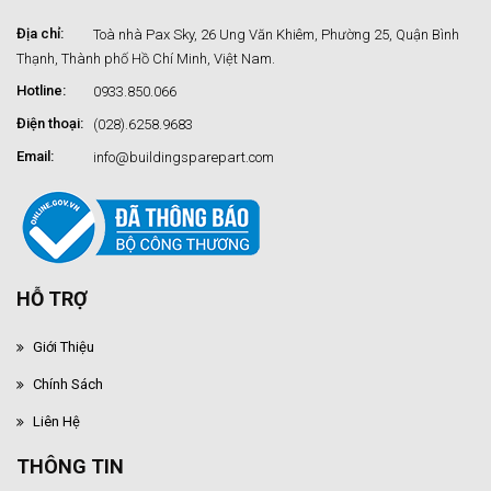
Địa chỉ:
Toà nhà Pax Sky, 26 Ung Văn Khiêm, Phường 25, Quận Bình
Thạnh, Thành phố Hồ Chí Minh, Việt Nam.
Hotline:
0933.850.066
Điện thoại:
(028).6258.9683
Email:
info@buildingsparepart.com
HỖ TRỢ
Giới Thiệu
Chính Sách
Liên Hệ
THÔNG TIN