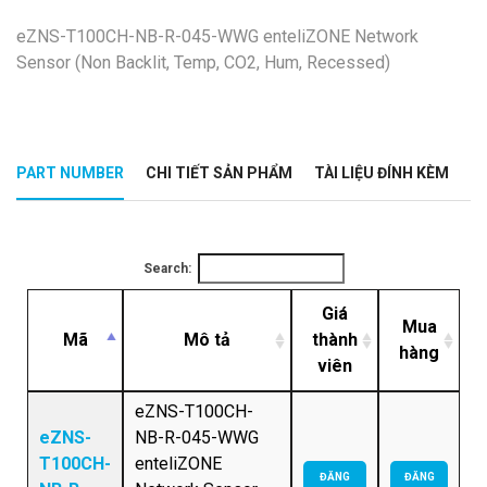
eZNS-T100CH-NB-R-045-WWG enteliZONE Network
Sensor (Non Backlit, Temp, CO2, Hum, Recessed)
PART NUMBER
CHI TIẾT SẢN PHẨM
TÀI LIỆU ĐÍNH KÈM
Search:
Giá
Mua
Mã
Mô tả
thành
hàng
viên
eZNS-T100CH-
eZNS-
NB-R-045-WWG
T100CH-
enteliZONE
ĐĂNG
ĐĂNG