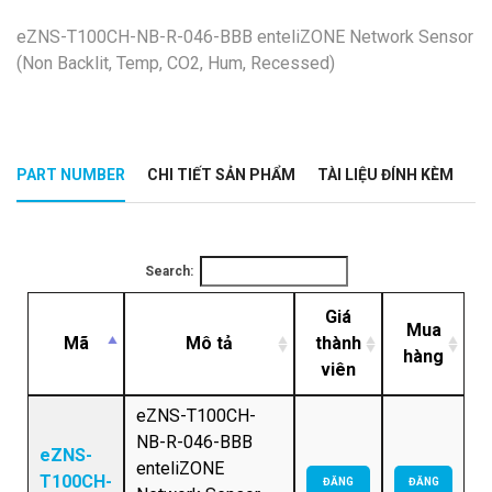
eZNS-T100CH-NB-R-046-BBB enteliZONE Network Sensor
(Non Backlit, Temp, CO2, Hum, Recessed)
PART NUMBER
CHI TIẾT SẢN PHẨM
TÀI LIỆU ĐÍNH KÈM
Search:
Giá
Mua
Mã
Mô tả
thành
hàng
viên
eZNS-T100CH-
NB-R-046-BBB
eZNS-
enteliZONE
T100CH-
ĐĂNG
ĐĂNG