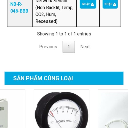
Network Sensor
NB-R-
NHẬP
NHẬP
(Non Backlit, Temp,
046-BBB
CO2, Hum,
Recessed)
Showing 1 to 1 of 1 entries
Previous
1
Next
SẢN PHẨM
CÙNG LOẠI