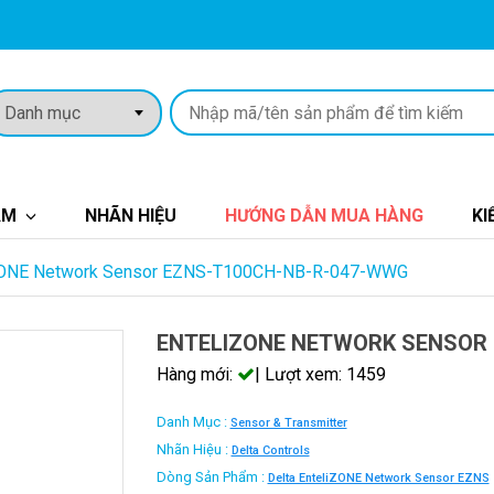
ẨM
NHÃN HIỆU
HƯỚNG DẪN MUA HÀNG
KI
ZONE Network Sensor EZNS-T100CH-NB-R-047-WWG
ENTELIZONE NETWORK SENSOR
Hàng mới:
| Lượt xem: 1459
Danh Mục :
Sensor & Transmitter
Nhãn Hiệu :
Delta Controls
Dòng Sản Phẩm :
Delta EnteliZONE Network Sensor EZNS