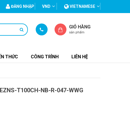
ĐĂNG NHẬP
VND
VIETNAMESE
GIỎ HÀNG
sản phẩm
ẾN THỨC
CÔNG TRÌNH
LIÊN HỆ
 EZNS-T100CH-NB-R-047-WWG