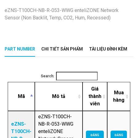
eZNS-T100CH-NB-R-053-WWG enteliZONE Network
Sensor (Non Backlit, Temp, CO2, Hum, Recessed)
PART NUMBER
CHI TIẾT SẢN PHẨM
TÀI LIỆU ĐÍNH KÈM
Search:
Giá
Mua
Mã
Mô tả
thành
hàng
viên
eZNS-T100CH-
eZNS-
NB-R-053-WWG
T100CH-
enteliZONE
ĐĂNG
ĐĂNG