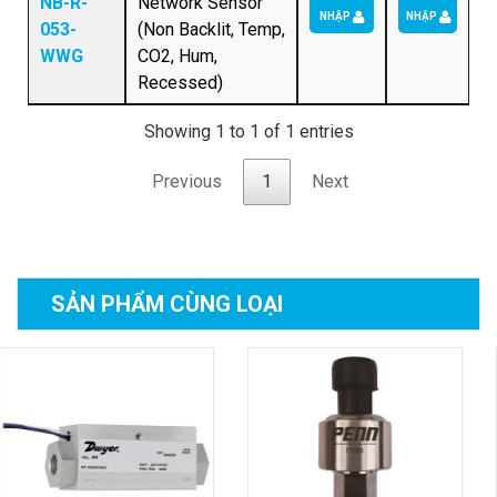
NB-R-
Network Sensor
NHẬP
NHẬP
053-
(Non Backlit, Temp,
WWG
CO2, Hum,
Recessed)
Showing 1 to 1 of 1 entries
Previous
1
Next
SẢN PHẨM
CÙNG LOẠI