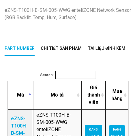
eZNS-T100H-B-SM-005-WWG enteliZONE Network Sensor
(RGB Backlit, Temp, Hum, Surface)
PART NUMBER
CHI TIẾT SẢN PHẨM
TÀI LIỆU ĐÍNH KÈM
Search:
Giá
Mua
Mã
Mô tả
thành
hàng
viên
eZNS-T100H-B-
eZNS-
SM-005-WWG
T100H-
enteliZONE
ĐĂNG
ĐĂNG
B-SM-