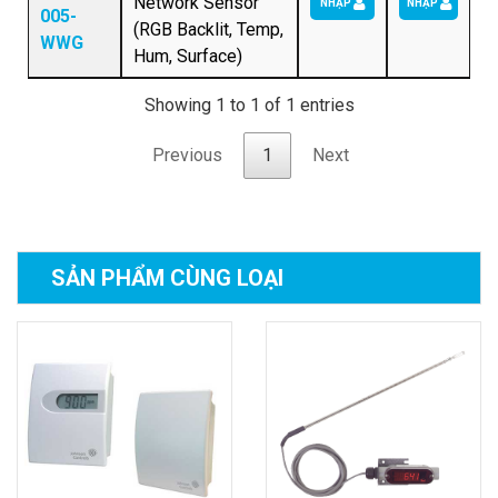
Network Sensor
NHẬP
NHẬP
005-
(RGB Backlit, Temp,
WWG
Hum, Surface)
Showing 1 to 1 of 1 entries
Previous
1
Next
SẢN PHẨM
CÙNG LOẠI