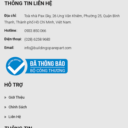
THÔNG TIN LIÊN HỆ
Địa chỉ:
Toà nhà Pax Sky, 26 Ung Văn Khiêm, Phường 25, Quận Bình
Thạnh, Thành phố Hồ Chí Minh, Việt Nam.
Hotline:
0933.850.066
Điện thoại:
(028).6258.9683
Email:
info@buildingsparepart.com
HỖ TRỢ
Giới Thiệu
Chính Sách
Liên Hệ