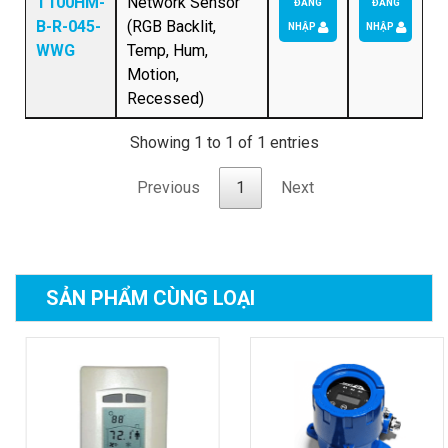
T100HM-
Network Sensor
ĐĂNG
ĐĂNG
B-R-045-
(RGB Backlit,
NHẬP
NHẬP
WWG
Temp, Hum,
Motion,
Recessed)
Showing 1 to 1 of 1 entries
Previous
1
Next
SẢN PHẨM
CÙNG LOẠI