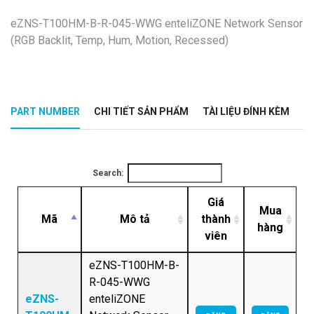
eZNS-T100HM-B-R-045-WWG enteliZONE Network Sensor
(RGB Backlit, Temp, Hum, Motion, Recessed)
PART NUMBER
CHI TIẾT SẢN PHẨM
TÀI LIỆU ĐÍNH KÈM
Search:
Giá
Mua
Mã
Mô tả
thành
hàng
viên
eZNS-T100HM-B-
R-045-WWG
eZNS-
enteliZONE