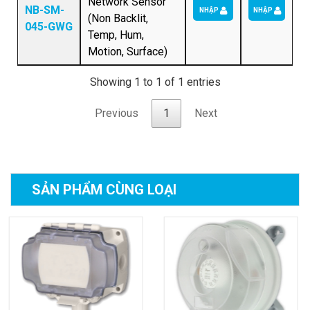
Network Sensor
NB-SM-
NHẬP
NHẬP
(Non Backlit,
045-GWG
Temp, Hum,
Motion, Surface)
Showing 1 to 1 of 1 entries
Previous
1
Next
SẢN PHẨM
CÙNG LOẠI