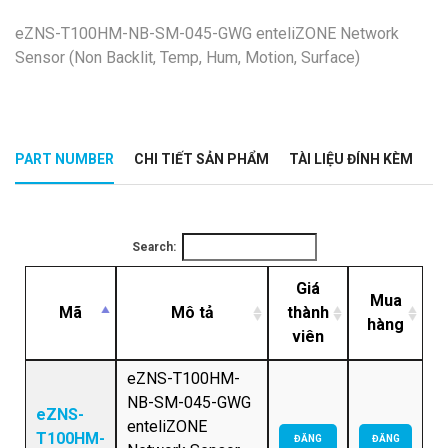
eZNS-T100HM-NB-SM-045-GWG enteliZONE Network
Sensor (Non Backlit, Temp, Hum, Motion, Surface)
PART NUMBER
CHI TIẾT SẢN PHẨM
TÀI LIỆU ĐÍNH KÈM
Search:
Giá
Mua
Mã
Mô tả
thành
hàng
viên
eZNS-T100HM-
NB-SM-045-GWG
eZNS-
enteliZONE
T100HM-
ĐĂNG
ĐĂNG