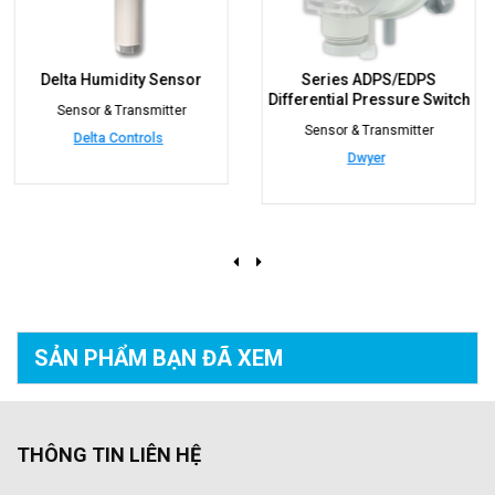
or
Series ADPS/EDPS
Model 264 Differenti
Differential Pressure Switch
Pressure Transmitt
Sensor & Transmitter
Sensor & Transmitter
Dwyer
Setra
SẢN PHẨM BẠN
ĐÃ XEM
THÔNG TIN LIÊN HỆ