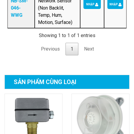
NB-SM-
Network Sensor
NHẬP
NHẬP
046-
(Non Backlit,
WWG
Temp, Hum,
Motion, Surface)
Showing 1 to 1 of 1 entries
Previous
1
Next
SẢN PHẨM
CÙNG LOẠI