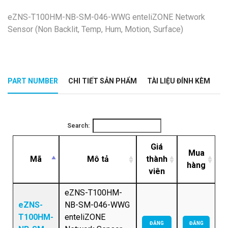
eZNS-T100HM-NB-SM-046-WWG enteliZONE Network
Sensor (Non Backlit, Temp, Hum, Motion, Surface)
PART NUMBER
CHI TIẾT SẢN PHẨM
TÀI LIỆU ĐÍNH KÈM
Search:
Giá
Mua
Mã
Mô tả
thành
hàng
viên
eZNS-T100HM-
eZNS-
NB-SM-046-WWG
T100HM-
enteliZONE
ĐĂNG
ĐĂNG