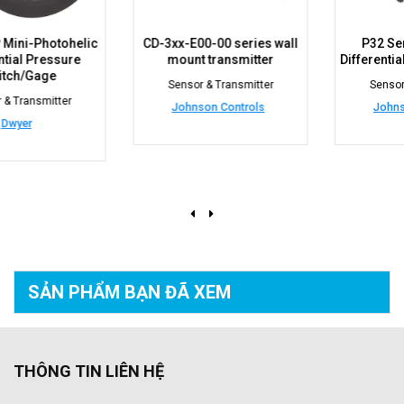
c
CD-3xx-E00-00 series wall
P32 Series Sensitive
mount transmitter
Differential Pressure Swit
Sensor & Transmitter
Sensor & Transmitter
Johnson Controls
Johnson Controls
SẢN PHẨM BẠN
ĐÃ XEM
THÔNG TIN LIÊN HỆ