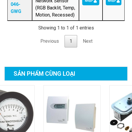
Network Sensor
NHẬP
NHẬP
046-
(RGB Backlit, Temp,
GWG
Motion, Recessed)
Showing 1 to 1 of 1 entries
Previous
1
Next
SẢN PHẨM
CÙNG LOẠI