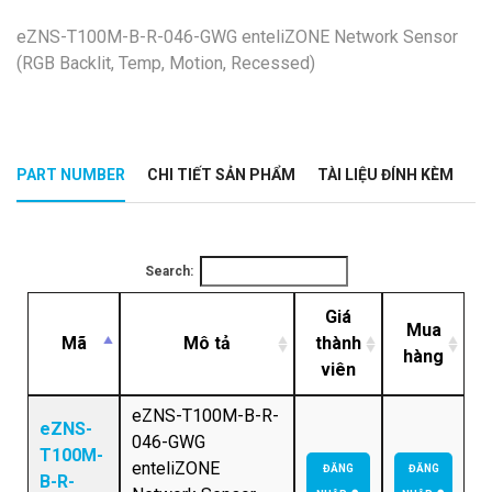
eZNS-T100M-B-R-046-GWG enteliZONE Network Sensor
(RGB Backlit, Temp, Motion, Recessed)
PART NUMBER
CHI TIẾT SẢN PHẨM
TÀI LIỆU ĐÍNH KÈM
Search:
Giá
Mua
Mã
Mô tả
thành
hàng
viên
eZNS-T100M-B-R-
eZNS-
046-GWG
T100M-
enteliZONE
ĐĂNG
ĐĂNG
B-R-