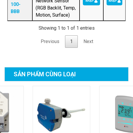
Network Sensor
NHẬP
NHẬP
100-
(RGB Backlit, Temp,
BBB
Motion, Surface)
Showing 1 to 1 of 1 entries
Previous
1
Next
SẢN PHẨM
CÙNG LOẠI