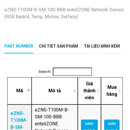
eZNS-T100M-B-SM-100-BBB enteliZONE Network Sensor
(RGB Backlit, Temp, Motion, Surface)
PART NUMBER
CHI TIẾT SẢN PHẨM
TÀI LIỆU ĐÍNH KÈM
Search:
Giá
Mua
Mã
Mô tả
thành
hàng
viên
eZNS-T100M-B-
eZNS-
SM-100-BBB
T100M-
enteliZONE
ĐĂNG
ĐĂNG
B-SM-