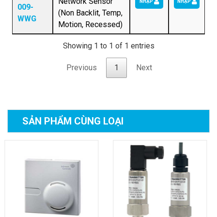
Network Sensor
NHẬP
NHẬP
009-
(Non Backlit, Temp,
WWG
Motion, Recessed)
Showing 1 to 1 of 1 entries
Previous
1
Next
SẢN PHẨM
CÙNG LOẠI