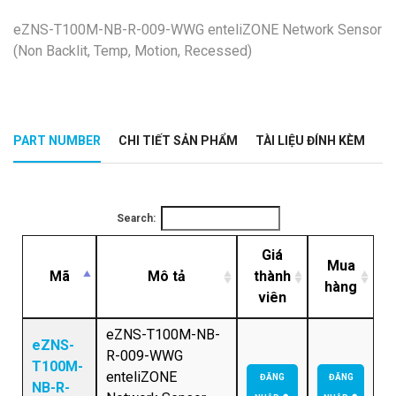
eZNS-T100M-NB-R-009-WWG enteliZONE Network Sensor
(Non Backlit, Temp, Motion, Recessed)
PART NUMBER
CHI TIẾT SẢN PHẨM
TÀI LIỆU ĐÍNH KÈM
Search:
Giá
Mua
Mã
Mô tả
thành
hàng
viên
eZNS-T100M-NB-
eZNS-
R-009-WWG
T100M-
enteliZONE
ĐĂNG
ĐĂNG
NB-R-