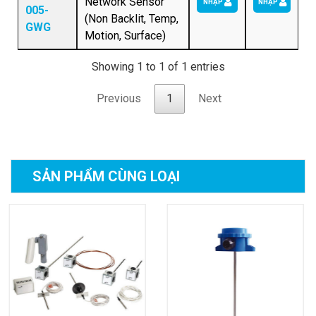
Network Sensor
NHẬP
NHẬP
005-
(Non Backlit, Temp,
GWG
Motion, Surface)
Showing 1 to 1 of 1 entries
Previous
1
Next
SẢN PHẨM
CÙNG LOẠI