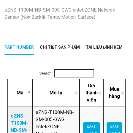
eZNS-T100M-NB-SM-005-GWG enteliZONE Network
Sensor (Non Backlit, Temp, Motion, Surface)
PART NUMBER
CHI TIẾT SẢN PHẨM
TÀI LIỆU ĐÍNH KÈM
Search:
Giá
Mua
Mã
Mô tả
thành
hàng
viên
eZNS-T100M-NB-
eZNS-
SM-005-GWG
T100M-
enteliZONE
ĐĂNG
ĐĂNG
NB-SM-