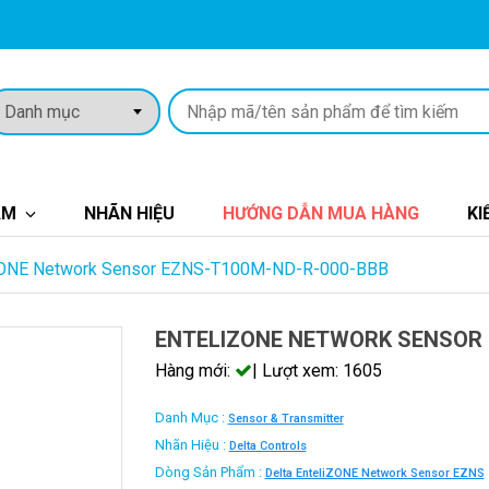
ẨM
NHÃN HIỆU
HƯỚNG DẪN MUA HÀNG
KI
ZONE Network Sensor EZNS-T100M-ND-R-000-BBB
ENTELIZONE NETWORK SENSOR 
Hàng mới:
| Lượt xem: 1605
Danh Mục :
Sensor & Transmitter
Nhãn Hiệu :
Delta Controls
Dòng Sản Phẩm :
Delta EnteliZONE Network Sensor EZNS