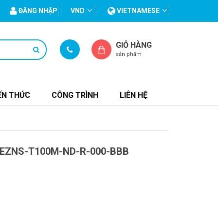
ĐĂNG NHẬP
VND
VIETNAMESE
GIỎ HÀNG
sản phẩm
ẾN THỨC
CÔNG TRÌNH
LIÊN HỆ
EZNS-T100M-ND-R-000-BBB