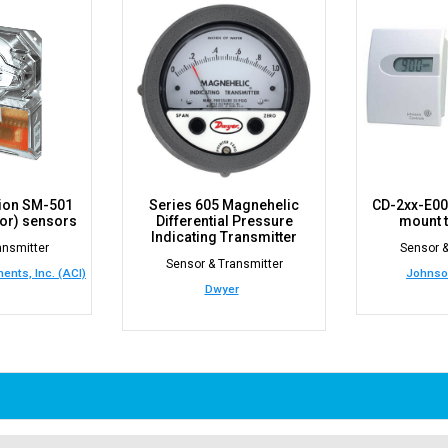
ion SM-501
Series 605 Magnehelic
CD-2xx-E00-
or) sensors
Differential Pressure
mount t
Indicating Transmitter
ansmitter
Sensor &
Sensor & Transmitter
nts, Inc. (ACI)
Johnso
Dwyer