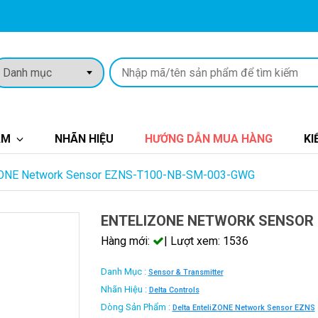
ẨM
NHÃN HIỆU
HƯỚNG DẪN MUA HÀNG
KI
ZONE Network Sensor EZNS-T100-NB-SM-003-GWG
ENTELIZONE NETWORK SENSOR
Hàng mới:
| Lượt xem: 1536
Danh Mục :
Sensor & Transmitter
Nhãn Hiệu :
Delta Controls
Dòng Sản Phẩm :
Delta EnteliZONE Network Sensor EZNS