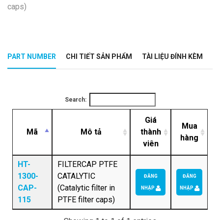
caps)
PART NUMBER
CHI TIẾT SẢN PHẨM
TÀI LIỆU ĐÍNH KÈM
Search:
Giá
Mua
Mã
Mô tả
thành
hàng
viên
HT-
FILTERCAP PTFE
1300-
CATALYTIC
ĐĂNG
ĐĂNG
CAP-
(Catalytic filter in
NHẬP
NHẬP
115
PTFE filter caps)