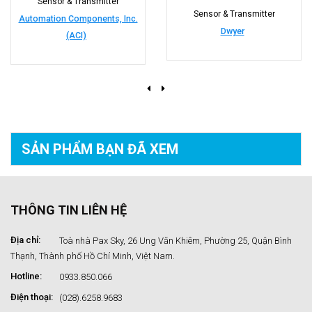
Sensor & Transmitter
Sensor & Transmitter
Automation Components, Inc.
Dwyer
(ACI)
SẢN PHẨM BẠN
ĐÃ XEM
THÔNG TIN LIÊN HỆ
Địa chỉ:
Toà nhà Pax Sky, 26 Ung Văn Khiêm, Phường 25, Quận Bình
Thạnh, Thành phố Hồ Chí Minh, Việt Nam.
Hotline:
0933.850.066
Điện thoại:
(028).6258.9683