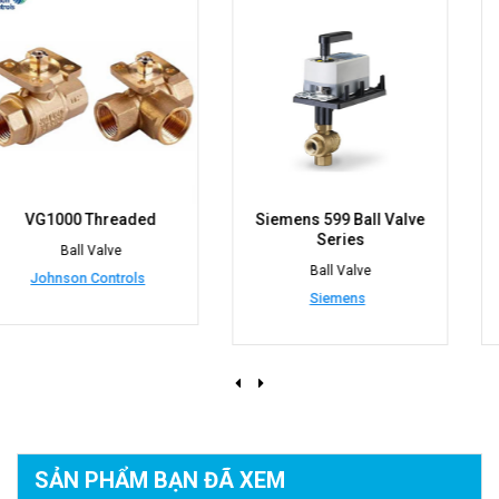
Siemens 599 Ball Valve
VG7000 series bronze
Series
control valves
Ball Valve
Ball Valve
Siemens
Johnson Controls
SẢN PHẨM BẠN
ĐÃ XEM