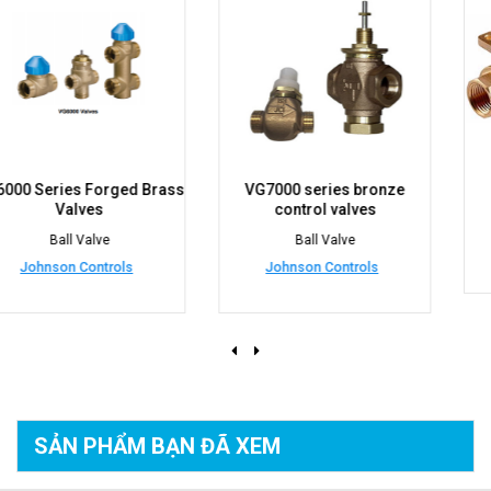
s
VG7000 series bronze
VG1000 Threaded
control valves
Ball Valve
Ball Valve
Johnson Controls
Johnson Controls
SẢN PHẨM BẠN
ĐÃ XEM