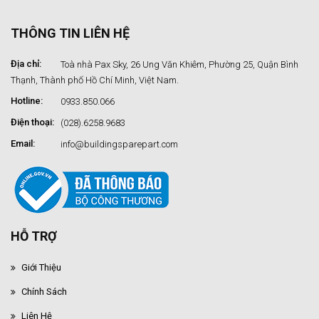
THÔNG TIN LIÊN HỆ
Địa chỉ:
Toà nhà Pax Sky, 26 Ung Văn Khiêm, Phường 25, Quận Bình
Thạnh, Thành phố Hồ Chí Minh, Việt Nam.
Hotline:
0933.850.066
Điện thoại:
(028).6258.9683
Email:
info@buildingsparepart.com
HỖ TRỢ
Giới Thiệu
Chính Sách
Liên Hệ