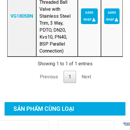
Threaded Ball
Valve with
ĐĂNG
ĐĂNG
VG1805BN
Stainless Steel
NHẬP
NHẬP
Trim, 3 Way,
PDTO, DN20,
Kvs10, PN40,
BSP Parallel
Connection)
Showing 1 to 1 of 1 entries
Previous
1
Next
SẢN PHẨM
CÙNG LOẠI