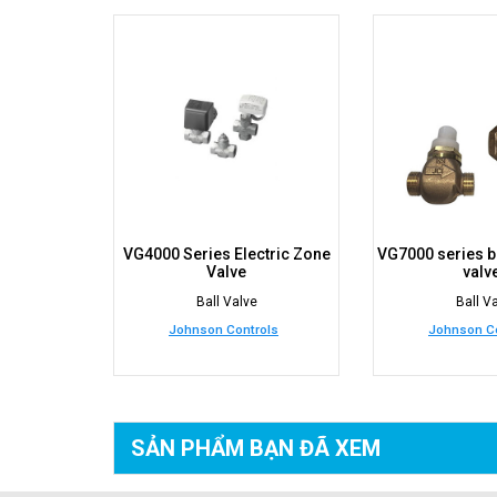
VG4000 Series Electric Zone
VG7000 series b
Valve
valv
Ball Valve
Ball V
Johnson Controls
Johnson Co
SẢN PHẨM BẠN
ĐÃ XEM