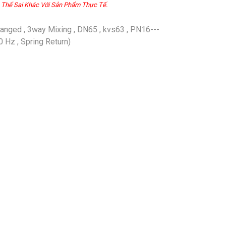
 Thể Sai Khác Với Sản Phẩm Thực Tế.
nged , 3way Mixing , DN65 , kvs63 , PN16---
0 Hz , Spring Return)