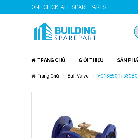
ONE CLICK, ALL SPARE PARTS
TRANG CHỦ
GIỚI THIỆU
SẢN PH
Trang Chủ
Ball Valve
VG18E5GT+530BGA B