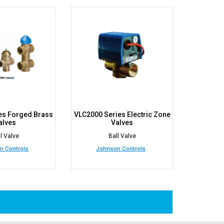
es Forged Brass
VLC2000 Series Electric Zone
alves
Valves
l Valve
Ball Valve
n Controls
Johnson Controls