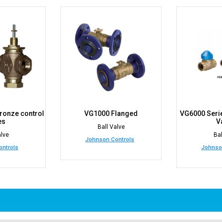
ronze control
VG1000 Flanged
VG6000 Seri
es
V
Ball Valve
alve
Bal
Johnson Controls
ntrols
Johnso