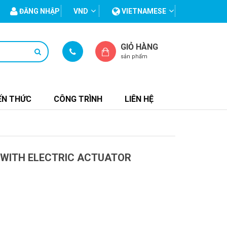
ĐĂNG NHẬP
VND
VIETNAMESE
GIỎ HÀNG
sản phẩm
ẾN THỨC
CÔNG TRÌNH
LIÊN HỆ
 WITH ELECTRIC ACTUATOR