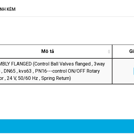
ĐÍNH KÈM
Mô tả
Gi
LY FLANGED (Control Ball Valves flanged , 3way
 , DN65 , kvs63 , PN16---control ON/OFF Rotary
or , 24 V, 50/60 Hz , Spring Return)