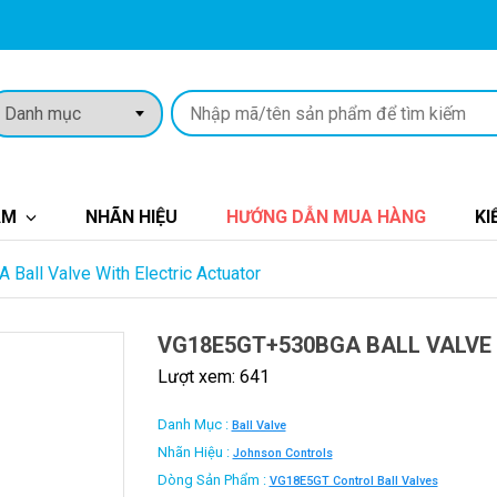
ẨM
NHÃN HIỆU
HƯỚNG DẪN MUA HÀNG
KI
all Valve With Electric Actuator
VG18E5GT+530BGA BALL VALVE
Lượt xem: 641
Danh Mục :
Ball Valve
Nhãn Hiệu :
Johnson Controls
Dòng Sản Phẩm :
VG18E5GT Control Ball Valves