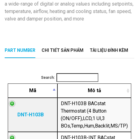
a wide-range of digital or analog values including setpoints,
temperature, airflow, heating and cooling status, fan speed,
valve and damper position, and more
PART NUMBER
CHI TIẾT SẢN PHẨM
TÀI LIỆU ĐÍNH KÈM
Search:
Mã
Mô tả
DNT-H103B BACstat
Thermostat (4 Button
DNT-H103B
(ON/OFF),LCD,1 UI,3
BOs,Temp,Hum,Backlit,MS/TP)
DNT-H103B-INT BACstat