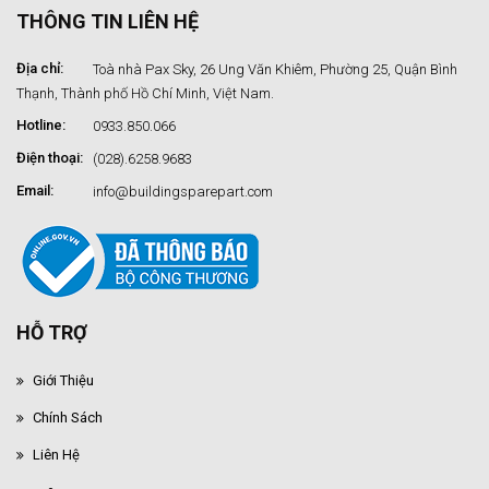
THÔNG TIN LIÊN HỆ
Địa chỉ:
Toà nhà Pax Sky, 26 Ung Văn Khiêm, Phường 25, Quận Bình
Thạnh, Thành phố Hồ Chí Minh, Việt Nam.
Hotline:
0933.850.066
Điện thoại:
(028).6258.9683
Email:
info@buildingsparepart.com
HỖ TRỢ
Giới Thiệu
Chính Sách
Liên Hệ