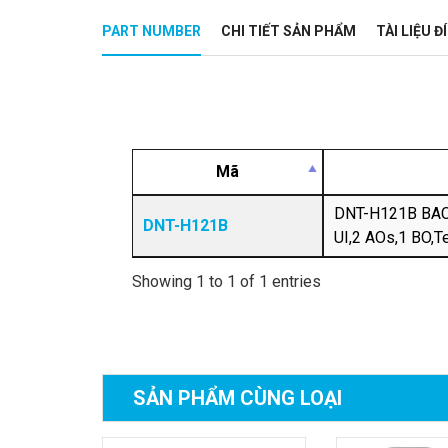
PART NUMBER
CHI TIẾT SẢN PHẨM
TÀI LIỆU 
Mã
DNT-H121B BACs
DNT-H121B
UI,2 AOs,1 BO,T
Showing 1 to 1 of 1 entries
SẢN PHẨM
CÙNG LOẠI