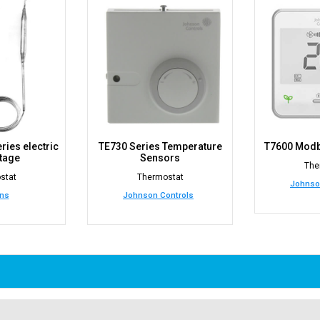
ries electric
TE730 Series Temperature
T7600 Modb
ltage
Sensors
The
stat
Thermostat
Johnso
ns
Johnson Controls