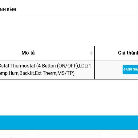
ĐÍNH KÈM
Mô tả
Giá thàn
tat Thermostat (4 Button (ON/OFF),LCD,1
ĐĂNG NH
emp,Hum,Backlit,Ext Therm,MS/TP)