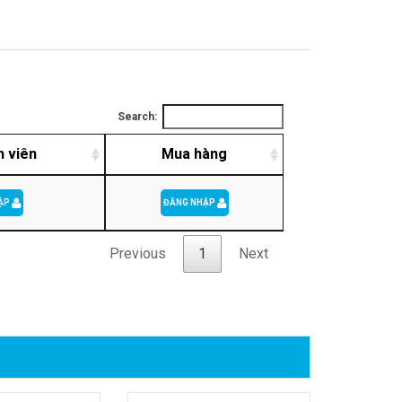
Search:
h viên
Mua hàng
ẬP
ĐĂNG NHẬP
Previous
1
Next