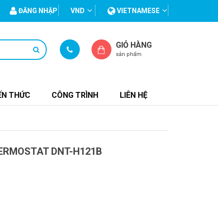
ĐĂNG NHẬP
VND
VIETNAMESE
GIỎ HÀNG
sản phẩm
ẾN THỨC
CÔNG TRÌNH
LIÊN HỆ
ERMOSTAT DNT-H121B