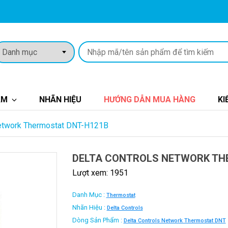
ẨM
NHÃN HIỆU
HƯỚNG DẪN MUA HÀNG
KI
Network Thermostat DNT-H121B
DELTA CONTROLS NETWORK TH
Lượt xem: 1951
Danh Mục :
Thermostat
Nhãn Hiệu :
Delta Controls
Dòng Sản Phẩm :
Delta Controls Network Thermostat DNT