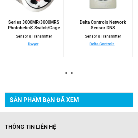
MRS
Delta Controls Network
Series 616KD Different
age
Sensor DNS
Pressure Transmitt
Sensor & Transmitter
Sensor & Transmitter
Delta Controls
Dwyer
SẢN PHẨM BẠN
ĐÃ XEM
THÔNG TIN LIÊN HỆ