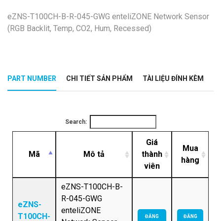
eZNS-T100CH-B-R-045-GWG enteliZONE Network Sensor
(RGB Backlit, Temp, CO2, Hum, Recessed)
PART NUMBER
CHI TIẾT SẢN PHẨM
TÀI LIỆU ĐÍNH KÈM
Search:
Giá
Mua
Mã
Mô tả
thành
hàng
viên
eZNS-T100CH-B-
R-045-GWG
eZNS-
enteliZONE
T100CH-
ĐĂNG
ĐĂNG