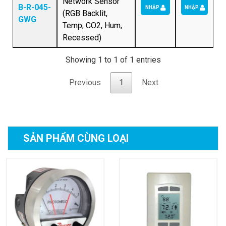
Network Sensor
B-R-045-
NHẬP
NHẬP
(RGB Backlit,
GWG
Temp, CO2, Hum,
Recessed)
Showing 1 to 1 of 1 entries
Previous
1
Next
SẢN PHẨM
CÙNG LOẠI