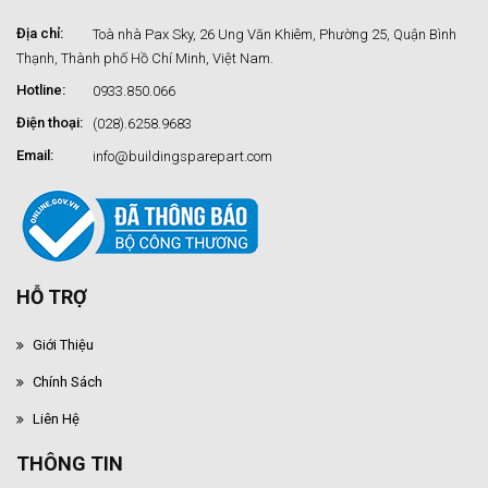
Địa chỉ:
Toà nhà Pax Sky, 26 Ung Văn Khiêm, Phường 25, Quận Bình
Thạnh, Thành phố Hồ Chí Minh, Việt Nam.
Hotline:
0933.850.066
Điện thoại:
(028).6258.9683
Email:
info@buildingsparepart.com
HỖ TRỢ
Giới Thiệu
Chính Sách
Liên Hệ
THÔNG TIN