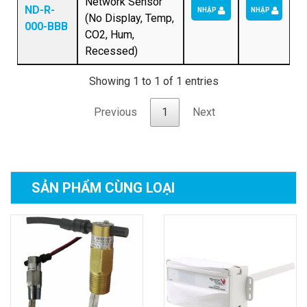
Network Sensor
ND-R-
NHẬP
NHẬP
(No Display, Temp,
000-BBB
CO2, Hum,
Recessed)
Showing 1 to 1 of 1 entries
Previous
1
Next
SẢN PHẨM
CÙNG LOẠI