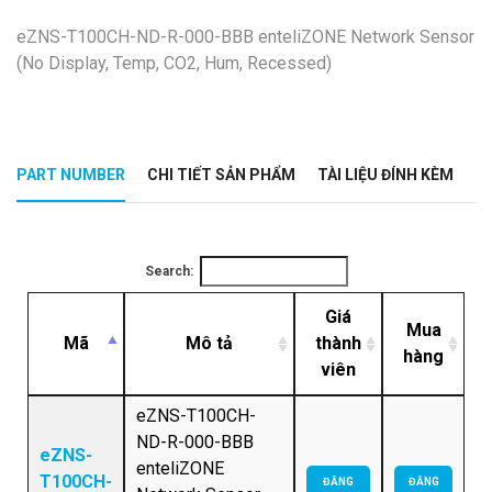
eZNS-T100CH-ND-R-000-BBB enteliZONE Network Sensor
(No Display, Temp, CO2, Hum, Recessed)
PART NUMBER
CHI TIẾT SẢN PHẨM
TÀI LIỆU ĐÍNH KÈM
Search:
Giá
Mua
Mã
Mô tả
thành
hàng
viên
eZNS-T100CH-
ND-R-000-BBB
eZNS-
enteliZONE
T100CH-
ĐĂNG
ĐĂNG