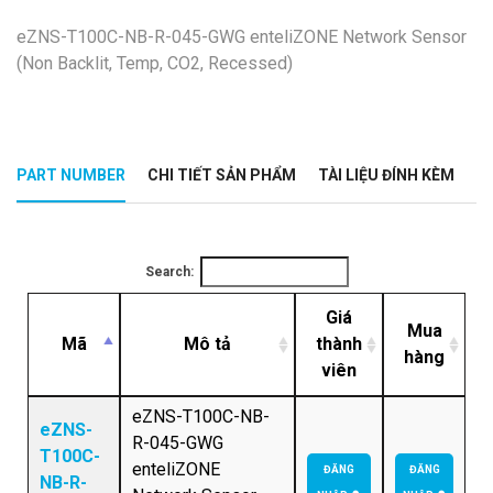
eZNS-T100C-NB-R-045-GWG enteliZONE Network Sensor
(Non Backlit, Temp, CO2, Recessed)
PART NUMBER
CHI TIẾT SẢN PHẨM
TÀI LIỆU ĐÍNH KÈM
Search:
Giá
Mua
Mã
Mô tả
thành
hàng
viên
eZNS-T100C-NB-
eZNS-
R-045-GWG
T100C-
enteliZONE
ĐĂNG
ĐĂNG
NB-R-