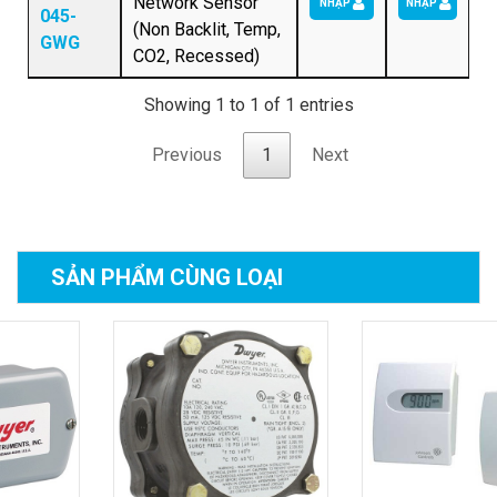
Network Sensor
NHẬP
NHẬP
045-
(Non Backlit, Temp,
GWG
CO2, Recessed)
Showing 1 to 1 of 1 entries
Previous
1
Next
SẢN PHẨM
CÙNG LOẠI