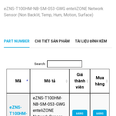
eZNS-T100HM-NB-SM-053-GWG enteliZONE Network
Sensor (Non Backlit, Temp, Hum, Motion, Surface)
PART NUMBER
CHI TIẾT SẢN PHẨM
TÀI LIỆU ĐÍNH KÈM
Search:
Giá
Mua
Mã
Mô tả
thành
hàng
viên
eZNS-T100HM-
NB-SM-053-GWG
eZNS-
enteliZONE
T100HM-
ĐĂNG
ĐĂNG