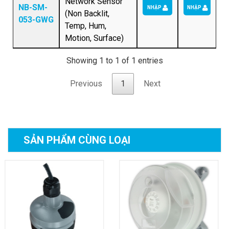
Network Sensor
NB-SM-
NHẬP
NHẬP
(Non Backlit,
053-GWG
Temp, Hum,
Motion, Surface)
Showing 1 to 1 of 1 entries
Previous
1
Next
SẢN PHẨM
CÙNG LOẠI