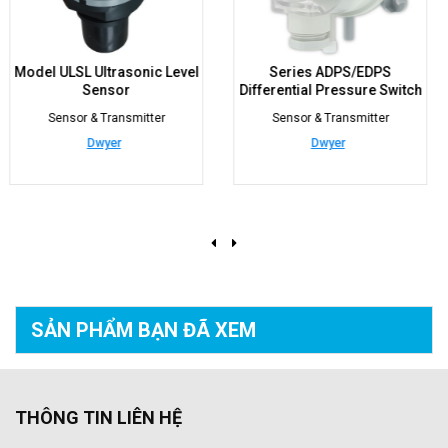
evel
Series ADPS/EDPS
Refrigerant QIRF-Refrig
Differential Pressure Switch
sensors
Sensor & Transmitter
Sensor & Transmitter
Dwyer
Automation Components, I
(ACI)
SẢN PHẨM BẠN
ĐÃ XEM
THÔNG TIN LIÊN HỆ