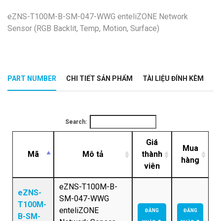
eZNS-T100M-B-SM-047-WWG enteliZONE Network
Sensor (RGB Backlit, Temp, Motion, Surface)
PART NUMBER
CHI TIẾT SẢN PHẨM
TÀI LIỆU ĐÍNH KÈM
Search:
Giá
Mua
Mã
Mô tả
thành
hàng
viên
eZNS-T100M-B-
eZNS-
SM-047-WWG
T100M-
enteliZONE
ĐĂNG
ĐĂNG
B-SM-