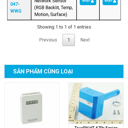
Network Sensor
NHẬP
NHẬP
047-
(RGB Backlit, Temp,
WWG
Motion, Surface)
Showing 1 to 1 of 1 entries
Previous
1
Next
SẢN PHẨM
CÙNG LOẠI