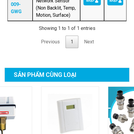
Network Sensor
NHẬP
NHẬP
009-
(Non Backlit, Temp,
GWG
Motion, Surface)
Showing 1 to 1 of 1 entries
Previous
1
Next
SẢN PHẨM
CÙNG LOẠI