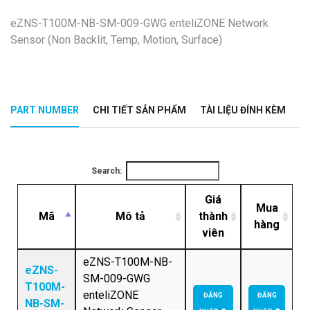
eZNS-T100M-NB-SM-009-GWG enteliZONE Network
Sensor (Non Backlit, Temp, Motion, Surface)
PART NUMBER
CHI TIẾT SẢN PHẨM
TÀI LIỆU ĐÍNH KÈM
Search:
Giá
Mua
Mã
Mô tả
thành
hàng
viên
eZNS-T100M-NB-
eZNS-
SM-009-GWG
T100M-
enteliZONE
ĐĂNG
ĐĂNG
NB-SM-