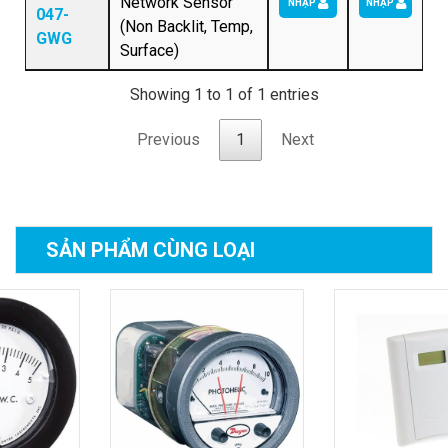
Network Sensor
NHẬP
NHẬP
047-
(Non Backlit, Temp,
GWG
Surface)
Showing 1 to 1 of 1 entries
Previous
1
Next
SẢN PHẨM
CÙNG LOẠI