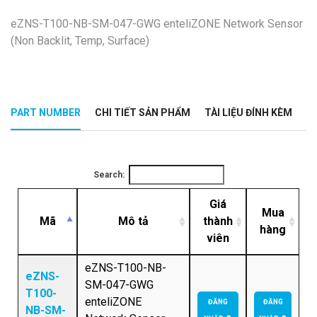
eZNS-T100-NB-SM-047-GWG enteliZONE Network Sensor
(Non Backlit, Temp, Surface)
PART NUMBER
CHI TIẾT SẢN PHẨM
TÀI LIỆU ĐÍNH KÈM
Search:
Giá
Mua
Mã
Mô tả
thành
hàng
viên
eZNS-T100-NB-
eZNS-
SM-047-GWG
T100-
enteliZONE
ĐĂNG
ĐĂNG
NB-SM-