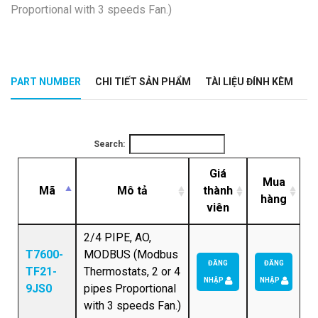
Proportional with 3 speeds Fan.)
PART NUMBER
CHI TIẾT SẢN PHẨM
TÀI LIỆU ĐÍNH KÈM
Search:
Giá
Mua
Mã
Mô tả
thành
hàng
viên
2/4 PIPE, AO,
T7600-
MODBUS (Modbus
ĐĂNG
ĐĂNG
TF21-
Thermostats, 2 or 4
NHẬP
NHẬP
9JS0
pipes Proportional
with 3 speeds Fan.)