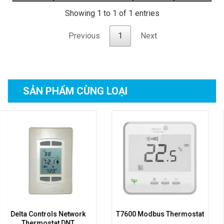
Showing 1 to 1 of 1 entries
Previous
1
Next
SẢN PHẨM
CÙNG LOẠI
k
T7600 Modbus Thermostat
RS-1100 Series Roo
Command Module