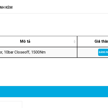
ĐÍNH KÈM
Mô tả
Giá thà
or, 10bar Closeoff, 1500Nm
ĐĂNG 