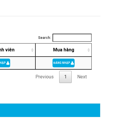
Search:
nh viên
Mua hàng
NHẬP
ĐĂNG NHẬP
Previous
1
Next