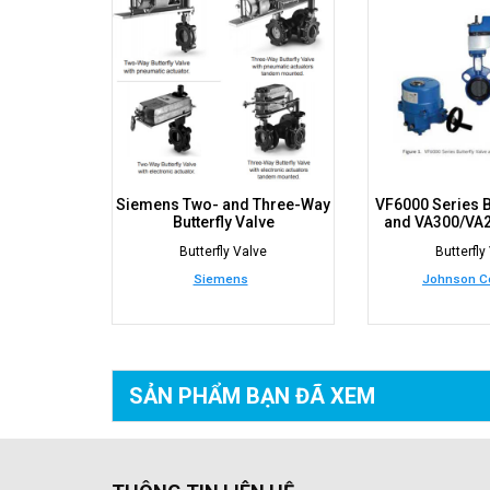
Siemens Two- and Three-Way
VF6000 Series Bu
Butterfly Valve
and VA300/VA2
Butterfly Valve
Butterfly
Siemens
Johnson Co
SẢN PHẨM BẠN
ĐÃ XEM