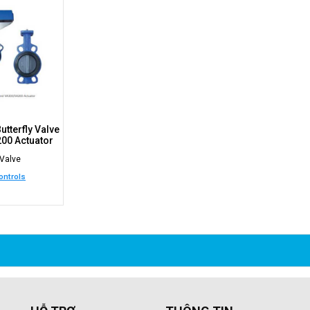
tterfly Valve
00 Actuator
 Valve
ntrols