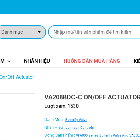
ẨM
NHÃN HIỆU
HƯỚNG DẪN MUA HÀNG
KI
n/Off Actuator
VA208BDC-C ON/OFF ACTUATO
Lượt xem: 1530
Danh Mục :
Butterfly Valve
Nhãn Hiệu :
Johnson Controls
Dòng Sản Phẩm :
VF6000 Series Butterfly Valve And VA300