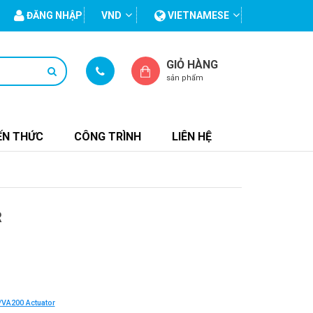
ĐĂNG NHẬP
VND
VIETNAMESE
GIỎ HÀNG
sản phẩm
ẾN THỨC
CÔNG TRÌNH
LIÊN HỆ
R
/VA200 Actuator