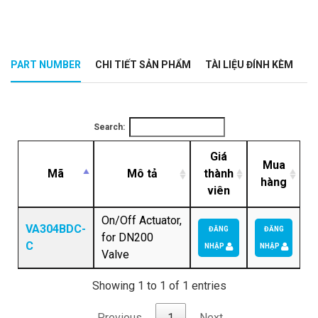
PART NUMBER
CHI TIẾT SẢN PHẨM
TÀI LIỆU ĐÍNH KÈM
Search:
Giá
Mua
Mã
Mô tả
thành
hàng
viên
On/Off Actuator,
VA304BDC-
ĐĂNG
ĐĂNG
for DN200
C
NHẬP
NHẬP
Valve
Showing 1 to 1 of 1 entries
Previous
1
Next