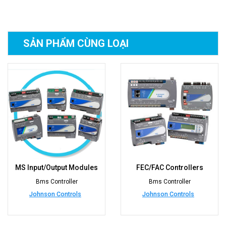
SẢN PHẨM
CÙNG LOẠI
ules
FEC/FAC Controllers
Delta Controls FCU Cont
DFC
Bms Controller
Bms Controller
Johnson Controls
Delta Controls