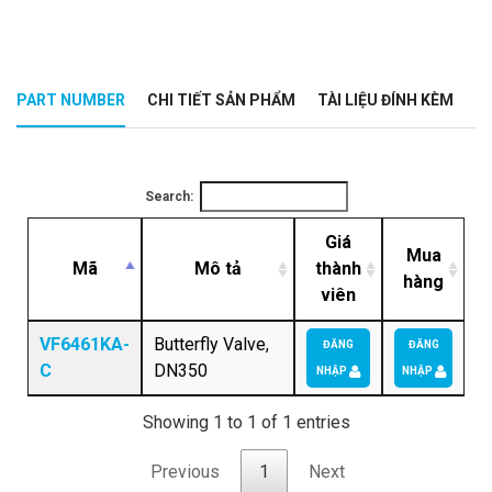
PART NUMBER
CHI TIẾT SẢN PHẨM
TÀI LIỆU ĐÍNH KÈM
Search:
Giá
Mua
Mã
Mô tả
thành
hàng
viên
VF6461KA-
Butterfly Valve,
ĐĂNG
ĐĂNG
C
DN350
NHẬP
NHẬP
Showing 1 to 1 of 1 entries
Previous
1
Next