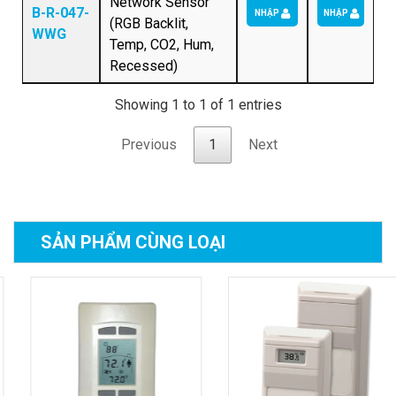
Network Sensor
B-R-047-
NHẬP
NHẬP
(RGB Backlit,
WWG
Temp, CO2, Hum,
Recessed)
Showing 1 to 1 of 1 entries
Previous
1
Next
SẢN PHẨM
CÙNG LOẠI