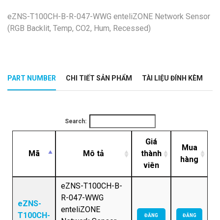
eZNS-T100CH-B-R-047-WWG enteliZONE Network Sensor
(RGB Backlit, Temp, CO2, Hum, Recessed)
PART NUMBER
CHI TIẾT SẢN PHẨM
TÀI LIỆU ĐÍNH KÈM
Search:
Giá
Mua
Mã
Mô tả
thành
hàng
viên
eZNS-T100CH-B-
R-047-WWG
eZNS-
enteliZONE
T100CH-
ĐĂNG
ĐĂNG