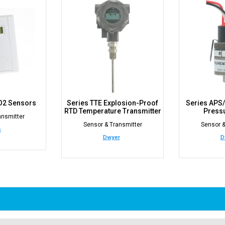
CO2 Sensors
Series TTE Explosion-Proof
Series APS/
RTD Temperature Transmitter
Pressu
ansmitter
Sensor & Transmitter
Sensor &
s
Dwyer
D