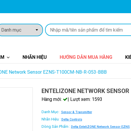
ẨM
NHÃN HIỆU
HƯỚNG DẪN MUA HÀNG
KI
ZONE Network Sensor EZNS-T100CM-NB-R-053-BBB
ENTELIZONE NETWORK SENSOR 
Hàng mới:
| Lượt xem: 1593
Danh Mục :
Sensor & Transmitter
Nhãn Hiệu :
Delta Controls
Dòng Sản Phẩm :
Delta EnteliZONE Network Sensor EZNS