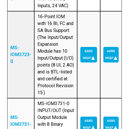
Inputs, 24 VAC)
16-Point IOM
with 16 BI, FC and
SA Bus Support
(The Input/Output
Expansion
MS-
Module has 10
ĐĂNG
ĐĂNG
IOM3723-
Input/Output (I/O)
NHẬP
NHẬP
0
points (8 UI, 2 AO)
and is BTL-listed
and certified at
Protocol Revision
15.)
MS-IOM3731-0
INPUT/OUT (Input
MS-
Output Module
ĐĂNG
ĐĂNG
IOM3731-
with 8 Binary
NHẬP
NHẬP