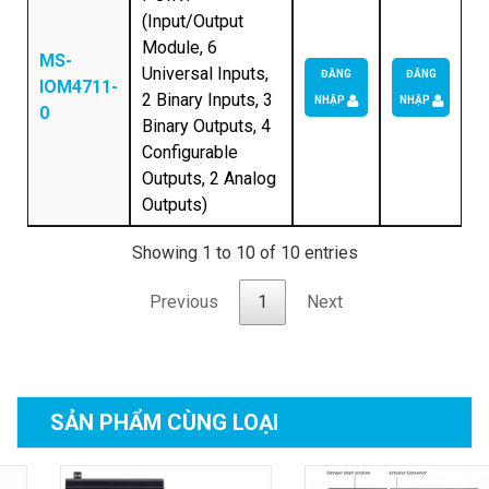
(Input/Output
Module, 6
MS-
Universal Inputs,
ĐĂNG
ĐĂNG
IOM4711-
2 Binary Inputs, 3
NHẬP
NHẬP
0
Binary Outputs, 4
Configurable
Outputs, 2 Analog
Outputs)
Showing 1 to 10 of 10 entries
Previous
1
Next
SẢN PHẨM
CÙNG LOẠI