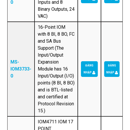
0
Inputs and 8
Binary Outputs, 24
VAC)
16-Point IOM
with 8 BI, 8 BO, FC
and SA Bus
Support (The
Input/Output
MS-
Expansion
ĐĂNG
ĐĂNG
IOM3733-
Module has 16
NHẬP
NHẬP
0
Input/Output (I/O)
points (8 BI, 8 BO)
and is BTL-listed
and certified at
Protocol Revision
15.)
IOM4711 IOM 17
POINT