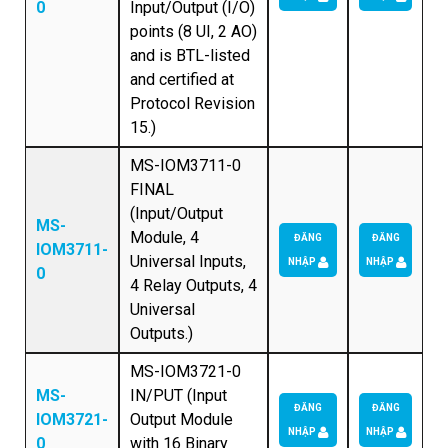
0
Input/Output (I/O)
points (8 UI, 2 AO)
and is BTL-listed
and certified at
Protocol Revision
15.)
MS-IOM3711-0
FINAL
(Input/Output
MS-
Module, 4
ĐĂNG
ĐĂNG
IOM3711-
Universal Inputs,
NHẬP
NHẬP
0
4 Relay Outputs, 4
Universal
Outputs.)
MS-IOM3721-0
MS-
IN/PUT (Input
ĐĂNG
ĐĂNG
IOM3721-
Output Module
NHẬP
NHẬP
0
with 16 Binary