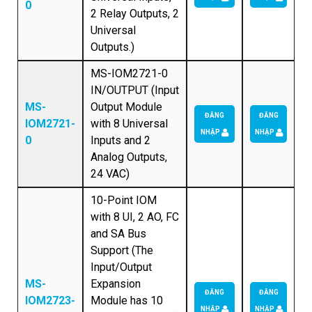
0
2 Relay Outputs, 2
Universal
Outputs.)
MS-IOM2721-0
IN/OUTPUT (Input
MS-
Output Module
ĐĂNG
ĐĂNG
IOM2721-
with 8 Universal
NHẬP
NHẬP
0
Inputs and 2
Analog Outputs,
24 VAC)
10-Point IOM
with 8 UI, 2 AO, FC
and SA Bus
Support (The
Input/Output
MS-
Expansion
ĐĂNG
ĐĂNG
IOM2723-
Module has 10
NHẬP
NHẬP