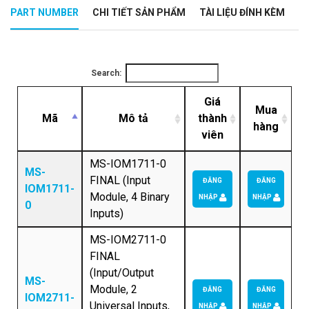
PART NUMBER
CHI TIẾT SẢN PHẨM
TÀI LIỆU ĐÍNH KÈM
Search:
Giá
Mua
Mã
Mô tả
thành
hàng
viên
MS-IOM1711-0
MS-
FINAL (Input
ĐĂNG
ĐĂNG
IOM1711-
Module, 4 Binary
NHẬP
NHẬP
0
Inputs)
MS-IOM2711-0
FINAL
(Input/Output
MS-
Module, 2
ĐĂNG
ĐĂNG
IOM2711-
Universal Inputs,
NHẬP
NHẬP