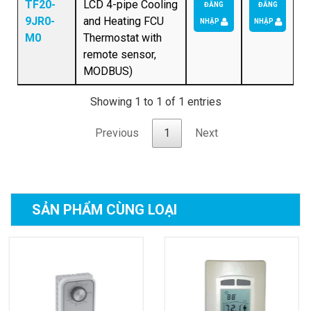
TF20-
LCD 4-pipe Cooling
ĐĂNG
ĐĂNG
9JR0-
and Heating FCU
NHẬP
NHẬP
M0
Thermostat with
remote sensor,
MODBUS)
Showing 1 to 1 of 1 entries
Previous
1
Next
SẢN PHẨM
CÙNG LOẠI