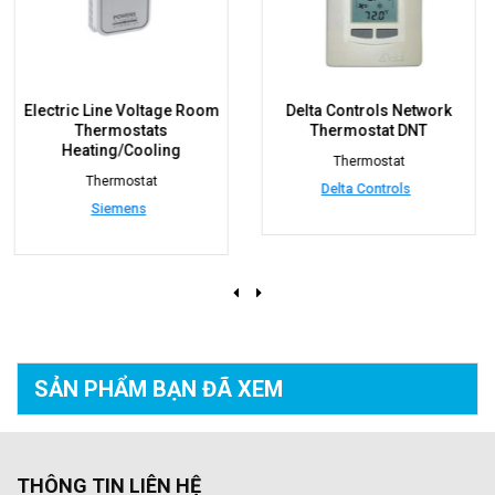
Room
Delta Controls Network
RS-1100 Series Ro
Thermostat DNT
Command Module
Thermostat
Thermostat
Delta Controls
Johnson Controls
SẢN PHẨM BẠN
ĐÃ XEM
THÔNG TIN LIÊN HỆ