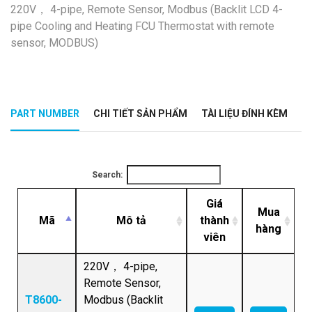
220V， 4-pipe, Remote Sensor, Modbus (Backlit LCD 4-
pipe Cooling and Heating FCU Thermostat with remote
sensor, MODBUS)
PART NUMBER
CHI TIẾT SẢN PHẨM
TÀI LIỆU ĐÍNH KÈM
Search:
Giá
Mua
Mã
Mô tả
thành
hàng
viên
220V， 4-pipe,
Remote Sensor,
T8600-
Modbus (Backlit