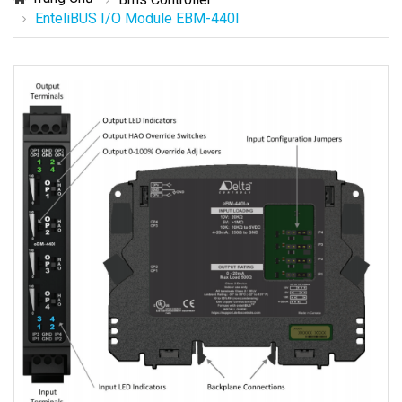
EnteliBUS I/O Module EBM-440I