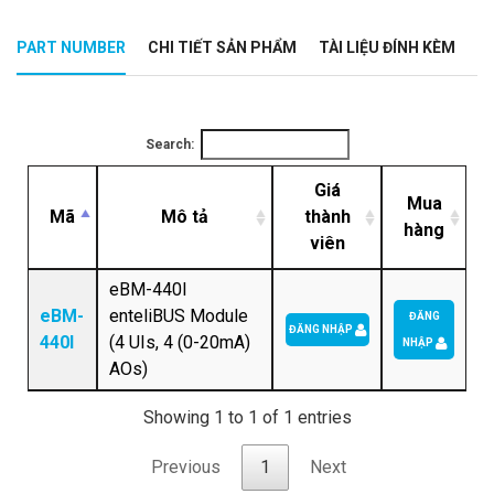
PART NUMBER
CHI TIẾT SẢN PHẨM
TÀI LIỆU ĐÍNH KÈM
Search:
Giá
Mua
Mã
Mô tả
thành
hàng
viên
eBM-440I
eBM-
enteliBUS Module
ĐĂNG
ĐĂNG NHẬP
440I
(4 UIs, 4 (0-20mA)
NHẬP
AOs)
Showing 1 to 1 of 1 entries
Previous
1
Next