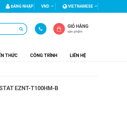
ĐĂNG NHẬP
VND
VIETNAMESE
GIỎ HÀNG
sản phẩm
ẾN THỨC
CÔNG TRÌNH
LIÊN HỆ
STAT EZNT-T100HM-B