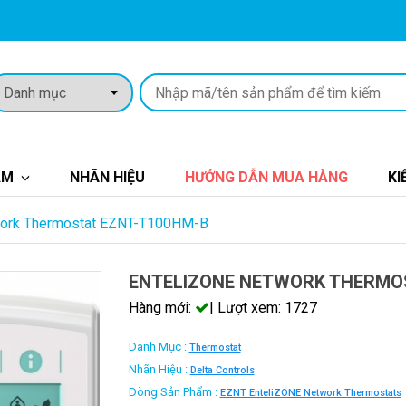
ẨM
NHÃN HIỆU
HƯỚNG DẪN MUA HÀNG
KI
work Thermostat EZNT-T100HM-B
ENTELIZONE NETWORK THERMO
Hàng mới:
| Lượt xem: 1727
Danh Mục :
Thermostat
Nhãn Hiệu :
Delta Controls
Dòng Sản Phẩm :
EZNT EnteliZONE Network Thermostats