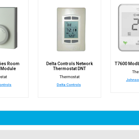
ries Room
Delta Controls Network
T7600 Modb
Module
Thermostat DNT
The
stat
Thermostat
Johnso
ntrols
Delta Controls